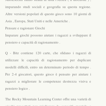
imparando studi sociali e geografia su questa regione.
Altre versioni popolari di questo gioco sono 10 giorni di
Asia , Europa, Stati Uniti e nelle Americhe .
Pensare e ragionare Giochi
Imparare giochi possono aiutare i ragazzi a sviluppare il
pensiero e capacità di ragionamento .
Q - Bitz contiene 120 carte, che sfidano i ragazzi di
utilizzare le capacità di ragionamento per duplicare
modelli difficili, entro un determinato periodo di tempo .
Per 2-4 giocatori, questo gioco è pensato per aiutare i
ragazzi a migliorare le competenze destrezza visiva e
pensiero logico .
The Rocky Mountain Learning Center offre una varietà di