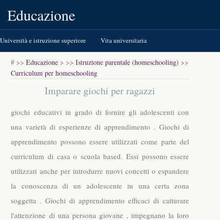
Educazione
Università e istruzione superiore
Vita universitaria
Formazione continua
Istruzione parentale (homeschooling)
# >>
Educazione
> >>
Istruzione parentale (homeschooling)
>>
Curriculum per homeschooling
K-12 (istruzione primaria e secondaria)
Test standardizzati
Imparare giochi per ragazzi
Libri e letteratura
giochi educativi in grado di fornire gli adolescenti con
una varietà di esperienze di apprendimento . Giochi di
apprendimento possono essere utilizzati come parte del
curriculum di casa o scuola based. Essi possono essere
utilizzati anche per introdurre nuovi concetti o espandere
la conoscenza di un adolescente in una certa zona
soggetta . Giochi di apprendimento efficaci di catturare
l'attenzione di una persona giovane , impegnano la loro