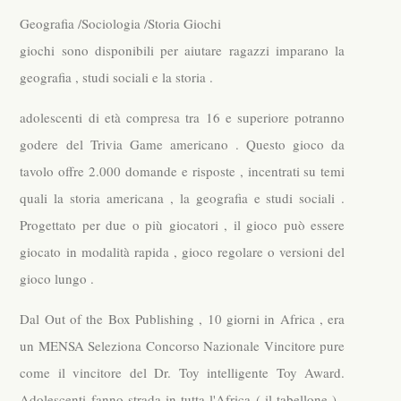
Geografia /Sociologia /Storia Giochi
giochi sono disponibili per aiutare ragazzi imparano la
geografia , studi sociali e la storia .
adolescenti di età compresa tra 16 e superiore potranno
godere del Trivia Game americano . Questo gioco da
tavolo offre 2.000 domande e risposte , incentrati su temi
quali la storia americana , la geografia e studi sociali .
Progettato per due o più giocatori , il gioco può essere
giocato in modalità rapida , gioco regolare o versioni del
gioco lungo .
Dal Out of the Box Publishing , 10 giorni in Africa , era
un MENSA Seleziona Concorso Nazionale Vincitore pure
come il vincitore del Dr. Toy intelligente Toy Award.
Adolescenti fanno strada in tutta l'Africa ( il tabellone ) ,