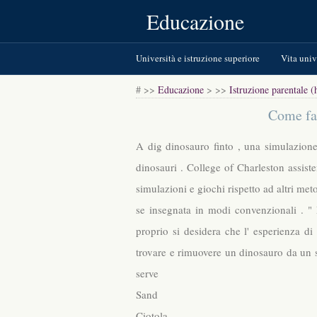
Educazione
Università e istruzione superiore
Vita univ
Test standardizzati
Libri e letteratura
# >>
Educazione
> >>
Istruzione parentale 
Come far
A dig dinosauro finto , una simulazione
dinosauri . College of Charleston assiste
simulazioni e giochi rispetto ad altri m
se insegnata in modi convenzionali . "
proprio si desidera che l' esperienza di
trovare e rimuovere un dinosauro da un s
serve
Sand
Ciotola