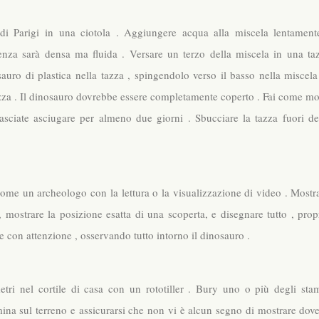
di Parigi in una ciotola . Aggiungere acqua alla miscela lentament
nza sarà densa ma fluida . Versare un terzo della miscela in una ta
sauro di plastica nella tazza , spingendolo verso il basso nella miscela
tazza . Il dinosauro dovrebbe essere completamente coperto . Fai come mo
sciate asciugare per almeno due giorni . Sbucciare la tazza fuori de
ome un archeologo con la lettura o la visualizzazione di video . Mostra
mostrare la posizione esatta di una scoperta, e disegnare tutto , prop
e con attenzione , osservando tutto intorno il dinosauro .
tri nel cortile di casa con un rototiller . Bury uno o più degli sta
ina sul terreno e assicurarsi che non vi è alcun segno di mostrare dove