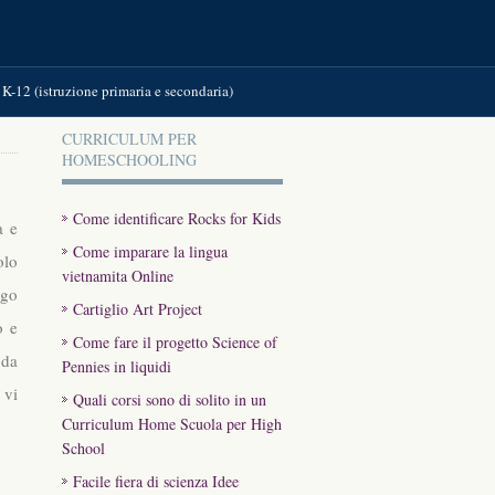
K-12 (istruzione primaria e secondaria)
CURRICULUM PER
HOMESCHOOLING
Come identificare Rocks for Kids
a e
Come imparare la lingua
olo
vietnamita Online
ngo
Cartiglio Art Project
o e
Come fare il progetto Science of
 da
Pennies in liquidi
 vi
Quali corsi sono di solito in un
Curriculum Home Scuola per High
School
Facile fiera di scienza Idee