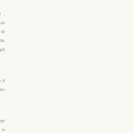
e ,
zza
 di
lte
gli
 il
rio
mpi
 si