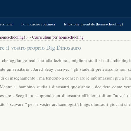
ersitaria
Formazione continua
Istruzione parentale (homeschooling)
(homeschooling)
>>
Curriculum per homeschooling
e il vostro proprio Dig Dinosauro
 che aggiunge realismo alla lezione , migliora studi sia di archeologi
nte universitario , Jared Seay , scrive, " gli studenti preferiscono non s
etodi di insegnamento , ma tendono a conservare le informazioni più a lu
 Mentre il bambino studia i dinosauri quest'anno , decidere come ver
 essere . Scegli tra scoprendo un dinosauro all'interno di un "uovo" o
ito " scavare " per le vostre archaeologist.Things dinosauri giovani che