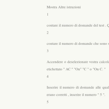
Mostra Altre istruzioni
1
contare il numero di domande del test . 
2
contare il numero di domande che sono st
3
Accendere o deselezionare vostra calcola
etichettato " AC " "On" "C " o "On C. "
4
Inserire il numero di domande alle quali
erano corretti , inserire il numero " 5 ".
5