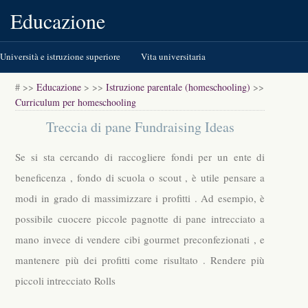
Educazione
Università e istruzione superiore
Vita universitaria
Formazione continua
Istruzione parentale (homeschooling)
# >>
Educazione
> >>
Istruzione parentale (homeschooling)
>>
Curriculum per homeschooling
K-12 (istruzione primaria e secondaria)
Test standardizzati
Treccia di pane Fundraising Ideas
Libri e letteratura
Se si sta cercando di raccogliere fondi per un ente di
beneficenza , fondo di scuola o scout , è utile pensare a
modi in grado di massimizzare i profitti . Ad esempio, è
possibile cuocere piccole pagnotte di pane intrecciato a
mano invece di vendere cibi gourmet preconfezionati , e
mantenere più dei profitti come risultato . Rendere più
piccoli intrecciato Rolls